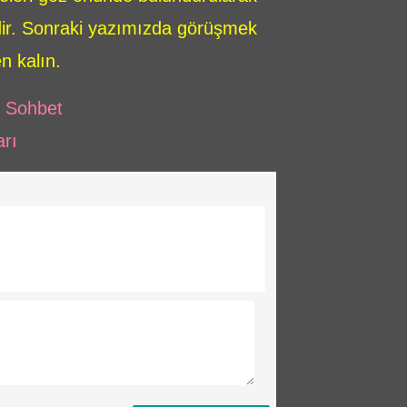
idir. Sonraki yazımızda görüşmek
n kalın.