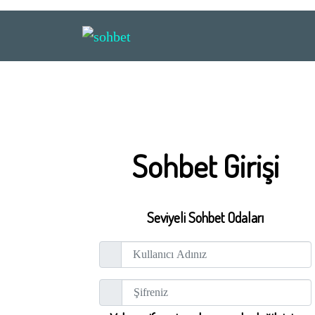
Sohbet Girişi
Seviyeli Sohbet Odaları