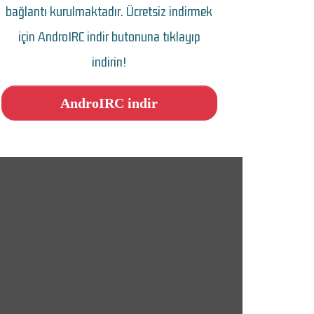
bağlantı kurulmaktadır. Ücretsiz indirmek
için AndroIRC indir butonuna tıklayıp
indirin!
AndroIRC indir