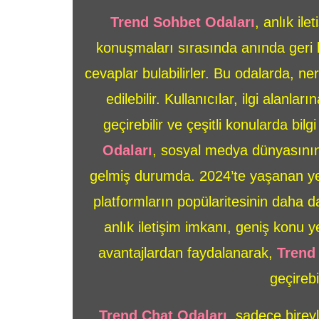
Trend Sohbet Odaları
, anlık ile
konuşmaları sırasında anında geri bil
cevaplar bulabilirler. Bu odalarda, 
edilebilir. Kullanıcılar, ilgi alanla
geçirebilir ve çeşitli konularda bilgi
Odaları
, sosyal medya dünyasının
gelmiş durumda. 2024’te yaşanan yenil
platformların popülaritesinin daha da
anlık iletişim imkanı, geniş konu y
avantajlardan faydalanarak,
Trend
geçirebil
Trend Chat Odaları
, sadece bireyl