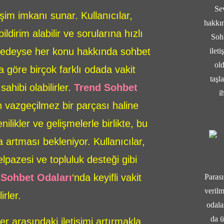
Se
tişim imkanı sunar. Kullanıcılar,
hakkın
dirim alabilir ve sorularına hızlı
Sohb
neredeyse her konu hakkında sohbet
ilet
ol
rına göre birçok farklı odada vakit
taşl
 sahibi olabilirler.
Trend Sohbet
i
 vazgeçilmez bir parçası haline
ikler ve gelişmelerle birlikte, bu
 artması bekleniyor. Kullanıcılar,
elpazesi ve topluluk desteği gibi
 Sohbet Odaları
‘nda keyifli vakit
Parası
verilm
irler.
odala
da ü
er arasındaki iletişimi artırmakla