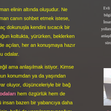
Evli
aman elinin altında oluşudur. Ne
bilg
aman canın sohbet etmek istese,
İnsan
aç dokunuşla kendini sıcacık bir
yollar
uğun koltukta, yürürken, beklerken
anlaşı
sür
de açılan, her an konuşmaya hazır
bu odalar.
ğil ama anlaşılmak istiyor. Kimse
uğun konumdan ya da yaşından
ar oluyor, düşünceleriyle bir bağ
odaları
hem özgürlük hem de
kü insan bazen bir yabancıya daha