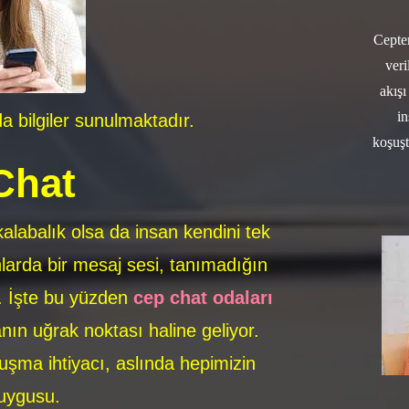
Cepte
ver
akışı
i
 bilgiler sunulmaktadır.
koşuşt
Chat
kalabalık olsa da insan kendini tek
larda bir mesaj sesi, tanımadığın
ir. İşte bu yüzden
cep chat odaları
nın uğrak noktası haline geliyor.
uşma ihtiyacı, aslında hepimizin
duygusu.