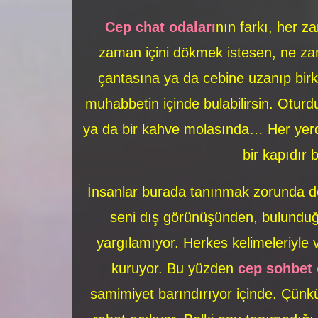
Cep chat odaları
nın farkı, her z
zaman içini dökmek istesen, ne z
çantasına ya da cebine uzanıp birk
muhabbetin içinde bulabilirsin. Oturd
ya da bir kahve molasında… Her yer
bir kapıdır 
İnsanlar burada tanınmak zorunda de
seni dış görünüşünden, bulund
yargılamıyor. Herkes kelimeleriyle v
kuruyor. Bu yüzden
cep sohbet 
samimiyet barındırıyor içinde. Çün