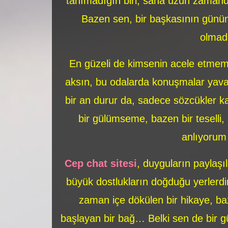
tanımadığın biri, sana uzun zamand
Bazen sen, bir başkasının gününü 
olmad
En güzeli de kimsenin acele etmem
aksın, bu odalarda konuşmalar yava
bir an durur da, sadece sözcükler ka
bir gülümseme, bazen bir teselli,
anlıyorum o
Cep chat sitesi
, duyguların paylaşı
büyük dostlukların doğduğu yerlerdir
zaman içe dökülen bir hikaye, b
başlayan bir bağ… Belki sen de bir g