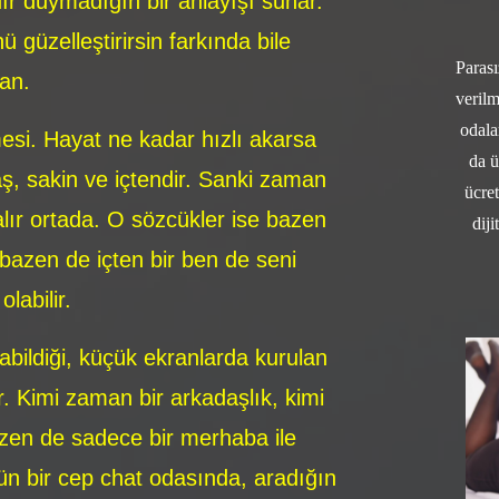
ır duymadığın bir anlayışı sunar.
güzelleştirirsin farkında bile
Parası
an.
verilm
odala
esi. Hayat ne kadar hızlı akarsa
da ü
ş, sakin ve içtendir. Sanki zaman
ücret
lır ortada. O sözcükler ise bazen
diji
 bazen de içten bir ben de seni
labilir.
labildiği, küçük ekranlarda kurulan
. Kimi zaman bir arkadaşlık, kimi
azen de sadece bir merhaba ile
ün bir cep chat odasında, aradığın