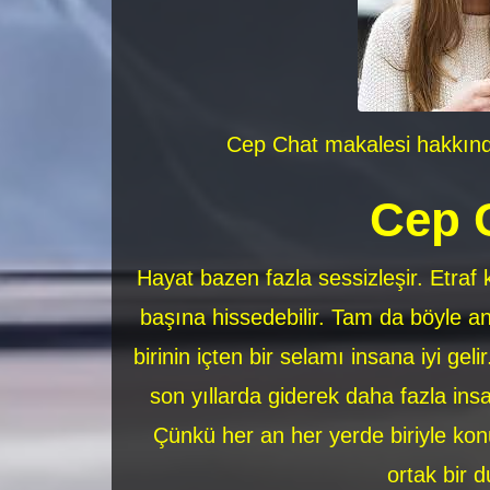
Cep Chat makalesi hakkında
Cep 
Hayat bazen fazla sessizleşir. Etraf 
başına hissedebilir. Tam da böyle an
birinin içten bir selamı insana iyi gel
son yıllarda giderek daha fazla insa
Çünkü her an her yerde biriyle kon
ortak bir 