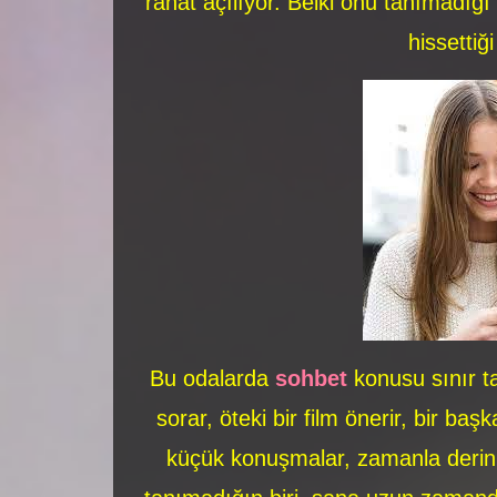
rahat açılıyor. Belki onu tanımadığı
hissettiğ
Bu odalarda
sohbet
konusu sınır ta
sorar, öteki bir film önerir, bir başk
küçük konuşmalar, zamanla derin 