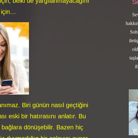
 için, belki de yargılanmayacağını
Se
i için…
Se
hakkın
Sohb
ilet
ol
taşl
i
nımaz. Biri günün nasıl geçtiğini
ası eski bir hatırasını anlatır. Bu
bağlara dönüşebilir. Bazen hiç