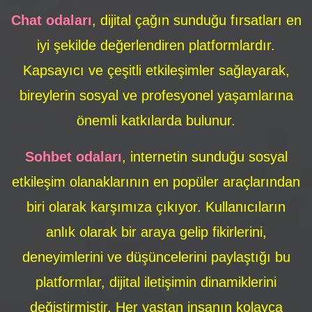
Chat odaları
, dijital çağın sunduğu fırsatları en
iyi şekilde değerlendiren platformlardır.
Kapsayıcı ve çeşitli etkileşimler sağlayarak,
bireylerin sosyal ve profesyonel yaşamlarına
önemli katkılarda bulunur.
Sohbet odaları
, internetin sunduğu sosyal
etkileşim olanaklarının en popüler araçlarından
biri olarak karşımıza çıkıyor. Kullanıcıların
anlık olarak bir araya gelip fikirlerini,
deneyimlerini ve düşüncelerini paylaştığı bu
platformlar, dijital iletişimin dinamiklerini
değiştirmiştir. Her yaştan insanın kolayca