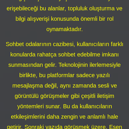
erişebileceği bu alanlar, topluluk oluşturma ve
bilgi alışverişi konusunda önemli bir rol
oynamaktadır.
Sohbet odalarının cazibesi, kullanıcıların farklı
konularda rahatça sohbet edebilme imkanı
sunmasından gelir. Teknolojinin ilerlemesiyle
birlikte, bu platformlar sadece yazılı
mesajlaşma değil, aynı zamanda sesli ve
görüntülü görüşmeler gibi çeşitli iletişim
yöntemleri sunar. Bu da kullanıcıların
etkileşimlerini daha zengin ve anlamlı hale
getirir. Sonraki yazıda görüşmek üzere. Esen