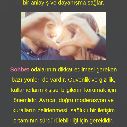
bir anlayış ve dayanışma sağlar.
Sohbet
odalarının dikkat edilmesi gereken
bazı yönleri de vardır. Güvenlik ve gizlilik,
kullanıcıların kişisel bilgilerini korumak için
önemlidir. Ayrıca, doğru moderasyon ve
kuralların belirlenmesi, sağlıklı bir iletişim
ortamının sürdürülebilirliği için gereklidir.