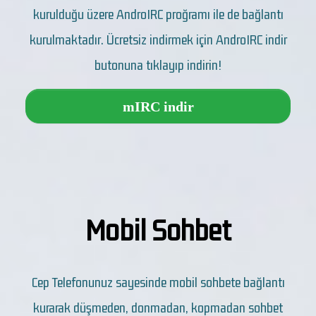
kurulduğu üzere AndroIRC proğramı ile de bağlantı
kurulmaktadır. Ücretsiz indirmek için AndroIRC indir
butonuna tıklayıp indirin!
mIRC indir
Mobil Sohbet
Cep Telefonunuz sayesinde mobil sohbete bağlantı
kurarak düşmeden, donmadan, kopmadan sohbet