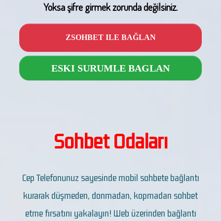
Yoksa şifre girmek zorunda değilsiniz.
ZSOHBET ILE BAĞLAN
ESKI SURUMLE BAGLAN
Sohbet Odaları
Cep Telefonunuz sayesinde mobil sohbete bağlantı
kurarak düşmeden, donmadan, kopmadan sohbet
etme fırsatını yakalayın! Web üzerinden bağlantı