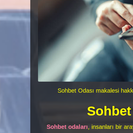
Sohbet Odası makalesi hakkın
Sohbet
Sohbet odaları
, insanları bir ar