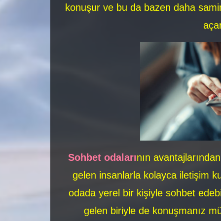
konuşur ve bu da bazen daha samimi,
açar
Sohbet odaları
nın avantajlarından
gelen insanlarla kolayca iletişim 
odada yerel bir kişiyle sohbet edebi
gelen biriyle de konuşmanız m