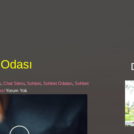
 Odası
ı
,
Chat Sitesi
,
Sohbet
,
Sohbet Odaları
,
Sohbet
esi
Yorum Yok