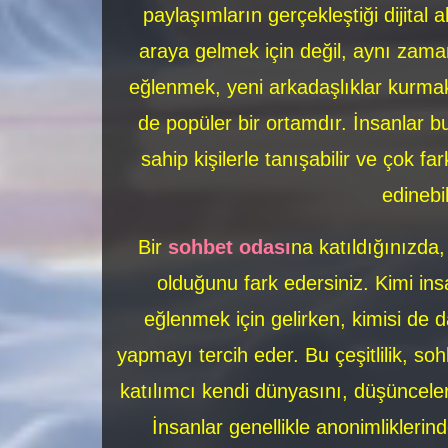
paylaşımların gerçekleştiği dijital a
araya gelmek için değil, aynı zaman
eğlenmek, yeni arkadaşlıklar kurmak
de popüler bir ortamdır. İnsanlar bu
sahip kişilerle tanışabilir ve çok fa
edinebil
Bir
sohbet odası
na katıldığınızda,
olduğunu fark edersiniz. Kimi i
eğlenmek için gelirken, kimisi de 
yapmayı tercih eder. Bu çeşitlilik, soh
katılımcı kendi dünyasını, düşünceleri
İnsanlar genellikle anonimlikleri