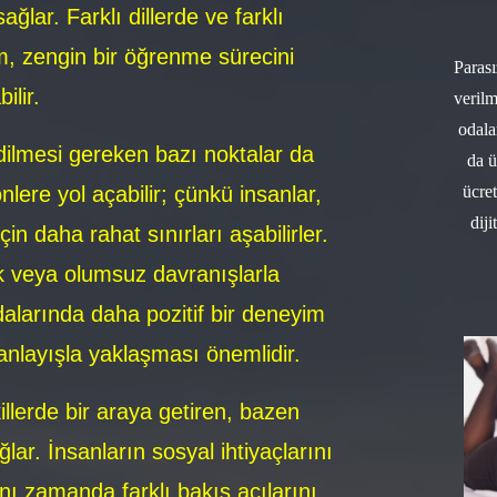
ağlar. Farklı dillerde ve farklı
im, zengin bir öğrenme sürecini
Parası
ilir.
verilm
odala
dilmesi gereken bazı noktalar da
da ü
lere yol açabilir; çünkü insanlar,
ücret
diji
n daha rahat sınırları aşabilirler.
 veya olumsuz davranışlarla
alarında daha pozitif bir deneyim
anlayışla yaklaşması önemlidir.
killerde bir araya getiren, bazen
lar. İnsanların sosyal ihtiyaçlarını
nı zamanda farklı bakış açılarını