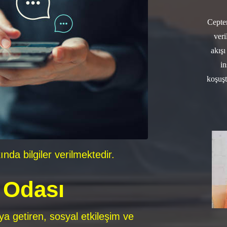
Cepte
ver
akışı
i
koşuşt
da bilgiler verilmektedir.
 Odası
aya getiren, sosyal etkileşim ve