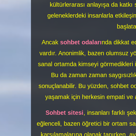
kültürlerarası anlayışa da katkı s
geleneklerdeki insanlarla etkileş
başlatab
Ancak
sohbet odaları
nda dikkat e
vardır. Anonimlik, bazen olumsuz yön
sanal ortamda kimseyi görmedikleri içi
Bu da zaman zaman saygısızlık
sonuçlanabilir. Bu yüzden, sohbet od
yaşamak için herkesin empati ve 
Sohbet sitesi
, insanları farklı şe
eğlenceli, bazen öğretici bir ortam sağ
karşılamalarına olanak tanırken, ay