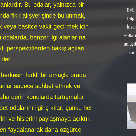
lanlardır. Bu odalar, yalnızca bir
Evli
da fikir alışverişinde bulunmak,
bilg
 veya basitçe vakit geçirmek için
İnsan
yollar
 odalarda, benzer ilgi alanlarına
anlaşı
rklı perspektiflerden bakış açıları
sür
irler.
 herkesin farklı bir amaçla orada
nsanlar sadece sohbet etmek ve
daha derin konularda tartışmalar
bet odalarını ilginç kılar; çünkü her
ni ve hislerini paylaşmaya açıktır.
nden faydalanarak daha özgürce