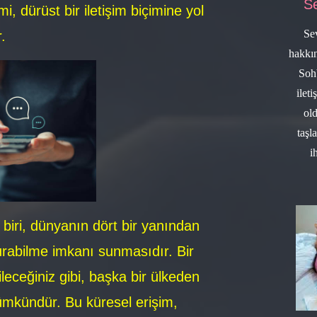
Se
 dürüst bir iletişim biçimine yol
Se
.
hakkın
Sohb
ilet
ol
taşl
i
 biri, dünyanın dört bir yanından
kurabilme imkanı sunmasıdır. Bir
leceğiniz gibi, başka bir ülkeden
ümkündür. Bu küresel erişim,